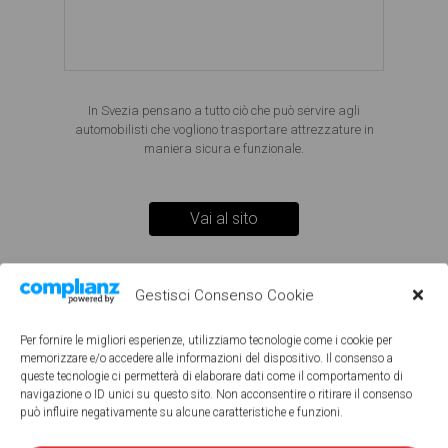
In Svezia pensano a tutto ciò che può servire agli
automobilisti che vogliono trasportare attrezzature in
maniera sicura e funzionale.
Vai al sito
Gestisci Consenso Cookie
Per fornire le migliori esperienze, utilizziamo tecnologie come i cookie per
memorizzare e/o accedere alle informazioni del dispositivo. Il consenso a
queste tecnologie ci permetterà di elaborare dati come il comportamento di
navigazione o ID unici su questo sito. Non acconsentire o ritirare il consenso
#ACCESSORIAUTO
può influire negativamente su alcune caratteristiche e funzioni.