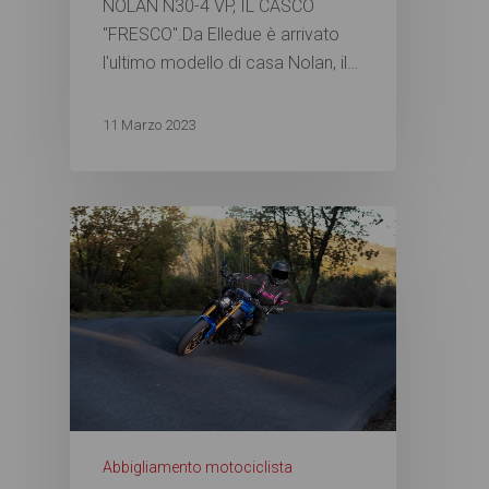
NOLAN N30-4 VP, IL CASCO
"FRESCO".Da Elledue è arrivato
l'ultimo modello di casa Nolan, il…
11 Marzo 2023
Abbigliamento motociclista