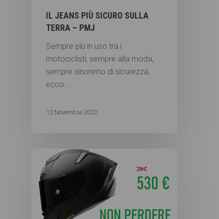
IL JEANS PIÙ SICURO SULLA
TERRA – PMJ
Sempre più in uso tra i
motociclisti, sempre alla moda,
sempre sinonimo di sicurezza,
ecco…
12 Novembre 2022