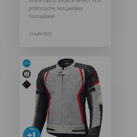
trovi il casco Shoei X-SPIRIT III in
promozione, non perdere
l'occasione!…
2 Luglio 2022