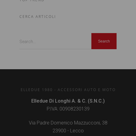
CERCA ARTICOLI
Search...
ELLEDUE 1980 - ACCESSORI AUTO E MOTO
Elledue Di Longhi A. & C. (S.N.C.)
P.IVA: 00908230139
Via Padre Domenico Mazzucconi, 38
23900 - Lecco