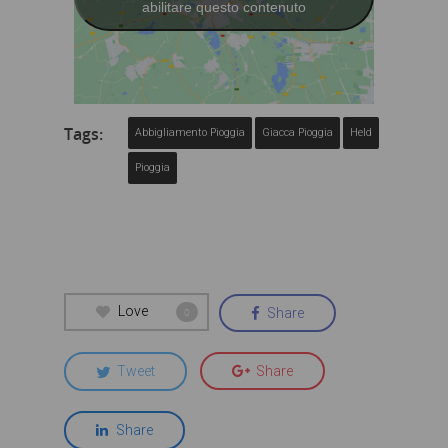
abilitare questo contenuto
Tags:
Abbigliamento Pioggia
Giacca Pioggia
Held
Pioggia
Love
Share
0
Tweet
Share
Share