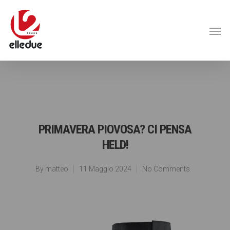
PRIMAVERA PIOVOSA? CI PENSA
HELD!
By
matteo
11 Maggio 2024
No Comments