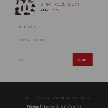
GIANNI FALCO BOOTS!
9 Marzo 2024
TOP TREND
CERCA ARTICOLI
Search...
ELLEDUE 1980 - ACCESSORI AUTO E MOTO
Elledue Di Longhi A. & C. (S.N.C.)