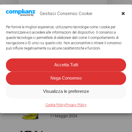
28 Febbraio 2019
Gestisci Consenso Cookie
Per fornire le migliori esperienze, utilizziamo tecnologie come i cookie per
memorizzare e/o accedere alle informazioni del dispositivo. Il consenso a
queste tecnologie ci permetterà di elaborare dati come il comportamento di
navigazione o ID unici su questo sito. Non acconsentire o ritirare il consenso
può influire negativamente su alcune caratteristiche e funzioni.
ULTIMI ARTICOLI
Accetta Tutti
GS 1300 – VALIGIE E BORSE
SW-MOTECH
Nega Consenso
6 Luglio 2024
Visualizza le preferenze
PRIMAVERA PIOVOSA? CI
Cookie Policy
Privacy Policy
PENSA HELD!
11 Maggio 2024