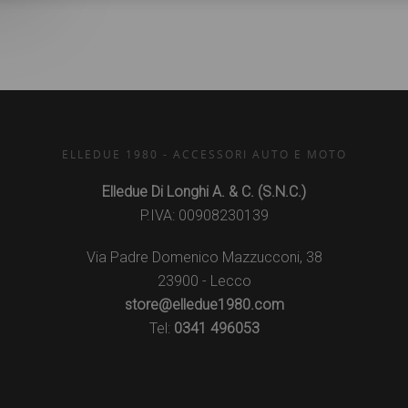
ELLEDUE 1980 - ACCESSORI AUTO E MOTO
Elledue Di Longhi A. & C. (S.N.C.)
P.IVA: 00908230139
Via Padre Domenico Mazzucconi, 38
23900 - Lecco
store@elledue1980.com
Tel:
0341 496053