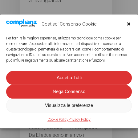
all'avanguardia.I…
27 Novembre 2021
Gestisci Consenso Cookie
Per fornire le migliori esperienze, utilizziamo tecnologie come i cookie per
memorizzare e/o accedere alle informazioni del dispositivo. Il consenso a
queste tecnologie ci permetterà di elaborare dati come il comportamento di
navigazione o ID unici su questo sito. Non acconsentire o ritirare il consenso
può influire negativamente su alcune caratteristiche e funzioni.
Accetta Tutti
Nega Consenso
Accessori auto
Ultimi arrivi
Visualizza le preferenze
PORTABICI VERSATILI!
Cookie Policy
Privacy Policy
https://youtu.be/P1M8UHqz2QQ
Da Elledue sono in arrivo i