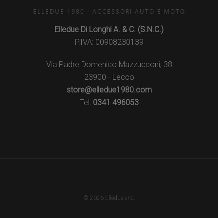
ELLEDUE 1980 - ACCESSORI AUTO E MOTO
Elledue Di Longhi A. & C. (S.N.C.)
P.IVA: 00908230139
Via Padre Domenico Mazzucconi, 38
23900 - Lecco
store@elledue1980.com
Tel:
0341 496053
© 2026 Elledue snc.