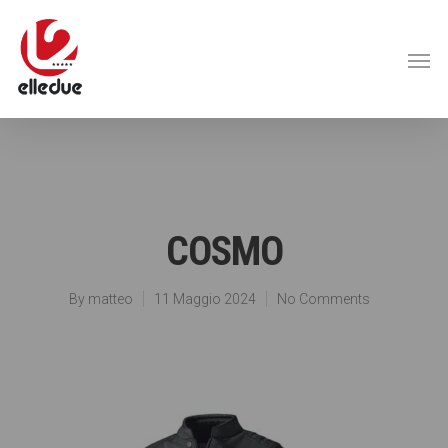
COSMO
By
matteo
11 Maggio 2024
No Comments