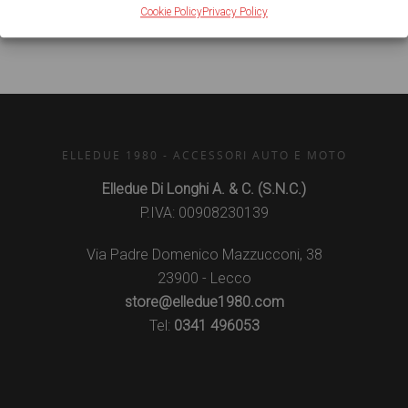
Share
Cookie Policy
Privacy Policy
ELLEDUE 1980 - ACCESSORI AUTO E MOTO
Elledue Di Longhi A. & C. (S.N.C.)
P.IVA: 00908230139
Via Padre Domenico Mazzucconi, 38
23900 - Lecco
store@elledue1980.com
Tel:
0341 496053