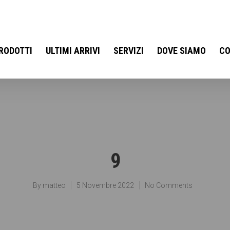
RODOTTI
ULTIMI ARRIVI
SERVIZI
DOVE SIAMO
CO
9
By
matteo
5 Novembre 2022
No Comments