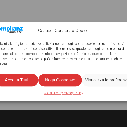
Gestisci Consenso Cookie
 fornire le migliori esperienze, utilizziamo tecnologie come i cookie per memorizzare e/o
edere alle informazioni del dispositivo. Il consenso a queste tecnologie ci permetterà di
borare dati come il comportamento di navigazione o ID unici su questo sito. Non
onsentire o ritirare il consenso può influire negativamente su alcune caratteristiche e
zioni.
Accetta Tutti
Nega Consenso
Visualizza le preferen
Share
Share
Cookie Policy
Privacy Policy