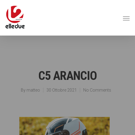
C5 ARANCIO
By
matteo
30 Ottobre 2021
No Comments