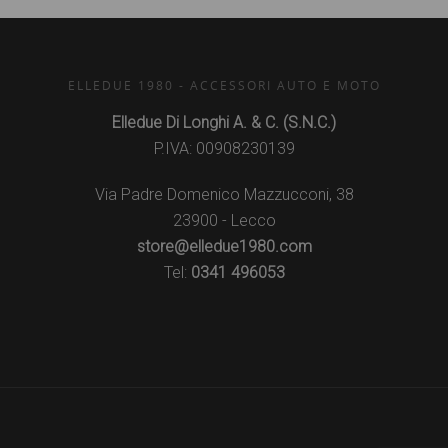
ELLEDUE 1980 - ACCESSORI AUTO E MOTO
Elledue Di Longhi A. & C. (S.N.C.)
P.IVA: 00908230139
Via Padre Domenico Mazzucconi, 38
23900 - Lecco
store@elledue1980.com
Tel:
0341 496053