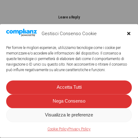
Leave a Reply
Gestisci Consenso Cookie
Per fornire le migliori esperienze, utilizziamo tecnologie come i cookie per
memorizzare e/o accedere alle informazioni del dispositivo. Il consenso a
My comment is..
queste tecnologie ci permetterà di elaborare dati come il comportamento di
navigazione o ID unici su questo sito. Non acconsentire o ritirare il consenso
può influire negativamente su alcune caratteristiche e funzioni.
Accetta Tutti
Nega Consenso
Name
*
Visualizza le preferenze
Cookie Policy
Privacy Policy