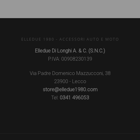
ELLEDUE 1980 - ACCESSORI AUTO E MOTO
Elledue Di Longhi A. & C. (S.N.C.)
P.IVA: 00908230139
Via Padre Domenico Mazzucconi, 38
23900 - Lecco
store@elledue1980.com
Tel:
0341 496053