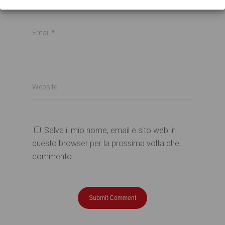
Email
*
Website
Salva il mio nome, email e sito web in
questo browser per la prossima volta che
commento.