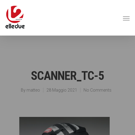
SCANNER_TC-5
By
matteo
28 Maggio 2021
No Comments