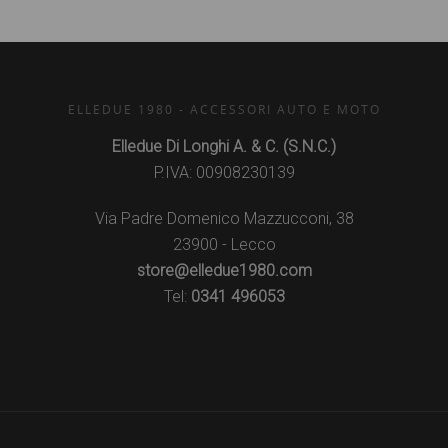
ELLEDUE 1980 - ACCESSORI AUTO E MOTO
Elledue Di Longhi A. & C. (S.N.C.)
P.IVA: 00908230139
Via Padre Domenico Mazzucconi, 38
23900 - Lecco
store@elledue1980.com
Tel:
0341 496053