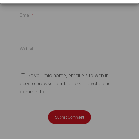
Email
*
Website
Salva il mio nome, email e sito web in
questo browser per la prossima volta che
commento.