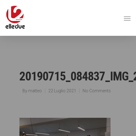
20190715_084837_IMG_
By
matteo
22 Luglio 2021
No Comments