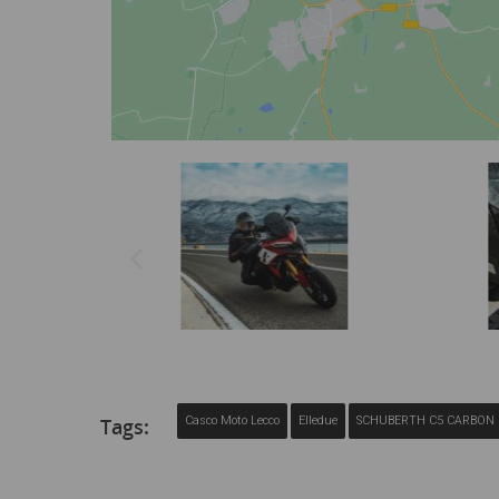
Tags:
Casco Moto Lecco
Elledue
SCHUBERTH C5 CARBON