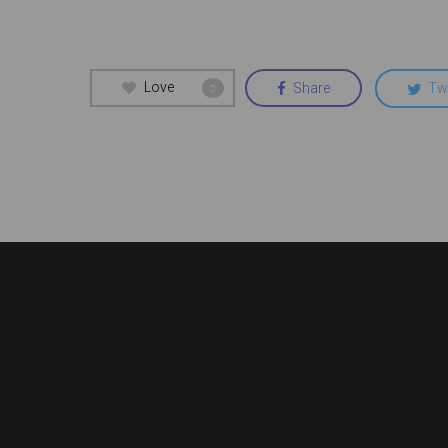
Love
Share
Tw
0