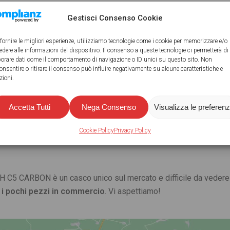
Gestisci Consenso Cookie
neficio del sistema Anti-Roll-Off collegato ai cinghioli ora
 fornire le migliori esperienze, utilizziamo tecnologie come i cookie per memorizzare e/o
tradizione.
edere alle informazioni del dispositivo. Il consenso a queste tecnologie ci permetterà di
borare dati come il comportamento di navigazione o ID unici su questo sito. Non
onsentire o ritirare il consenso può influire negativamente su alcune caratteristiche e
UAL PROGRAM
: SCHUBERTH C5 Carbon segna un nuovo standard
zioni.
 stata sviluppata per offrire un
comfort senza compromessi
a t
on forme di testa fuori dagli standard
che fino ad ora doveva
Accetta Tutti
Nega Consenso
Visualizza le preferen
5 Carbon beneficia dello SCHUBERTH INDIVIDUAL. Un programma
tandard in grado di assicurare un fit perfetto a tutti i motociclist
Cookie Policy
Privacy Policy
ture laterali e posteriori (nelle taglie M/L/XL) e delle guance (pe
 C5 CARBON è un casco unico sul mercato e difficile da vedere 
 i pochi pezzi in commercio
. Vi aspettiamo!