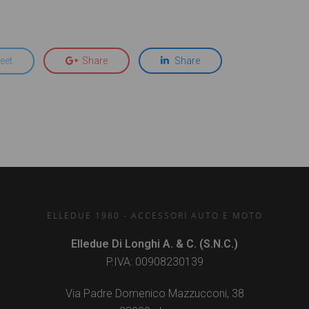
eet
Share
Share
ELLEDUE 1980 - ACCESSORI AUTO E MOTO
Elledue Di Longhi A. & C. (S.N.C.)
P.IVA: 00908230139
Via Padre Domenico Mazzucconi, 38