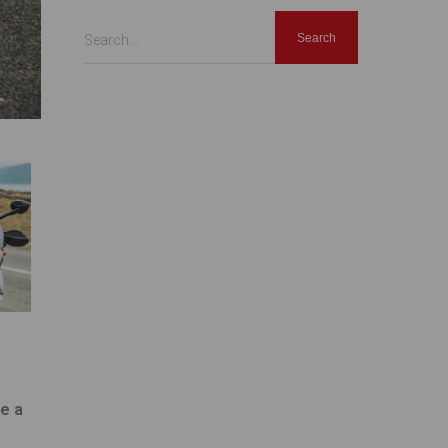
Search...
e a