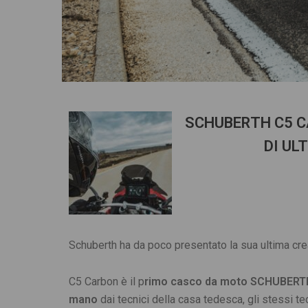
SCHUBER
TH C5 C
DI UL
Schuberth ha da poco presentato la sua ultima cr
C5 Carbon è il p
rimo casco da moto SCHUBER
mano
dai tecnici della casa tedesca, gli stessi t