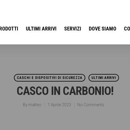
RODOTTI
ULTIMI ARRIVI
SERVIZI
DOVE SIAMO
CO
CASCHI E DISPOSITIVI DI SICUREZZA
ULTIMI ARRIVI
CASCO IN CARBONIO!
By
matteo
1 Aprile 2023
No Comments