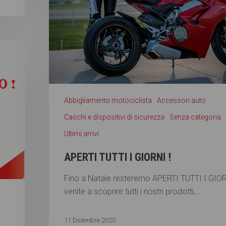
Abbigliamento motociclista
Accessori auto
Caschi e dispositivi di sicurezza
Senza categoria
Ultimi arrivi
APERTI TUTTI I GIORNI !
Fino a Natale resteremo APERTI TUTTI I GIOR
venite a scoprire tutti i nostri prodotti,…
11 Dicembre 2020