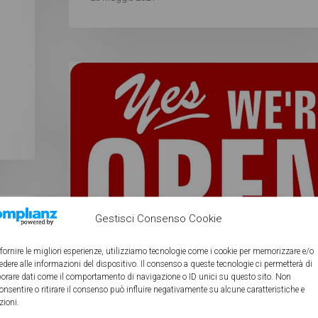
Gestisci Consenso Cookie
 fornire le migliori esperienze, utilizziamo tecnologie come i cookie per memorizzare e/o
edere alle informazioni del dispositivo. Il consenso a queste tecnologie ci permetterà di
borare dati come il comportamento di navigazione o ID unici su questo sito. Non
Senza categoria
Ultimi arrivi
onsentire o ritirare il consenso può influire negativamente su alcune caratteristiche e
zioni.
APERTI IN ARANCIONE