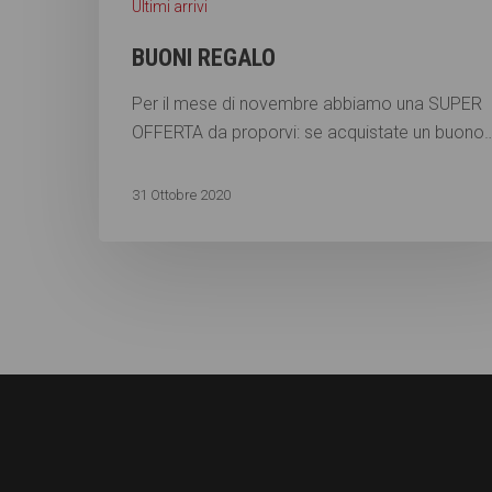
Ultimi arrivi
BUONI REGALO
Per il mese di novembre abbiamo una SUPER
OFFERTA da proporvi: se acquistate un buono
31 Ottobre 2020