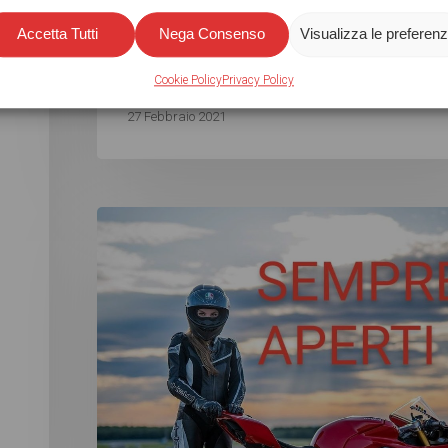
SIAMO APERTI! Cari amici e clienti, ci teniamo
Accetta Tutti
Nega Consenso
Visualizza le preferen
comunicarvi che, nonostante la zona arancio
Cookie Policy
Privacy Policy
27 Febbraio 2021
e