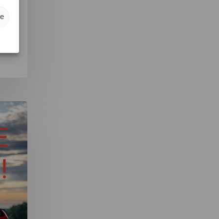
 a
ze
ne,…