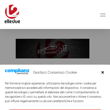
Gestisci Consenso Cookie
Per fornire le migliori esperienze, utilizziamo tecnologie come i cookie per
memorizzare e/o accedere alle informazioni del dispositivo. Il consenso a
queste tecnologie ci permetterà di elaborare dati come il comportamento di
ELLEDUE 1980 - ACCESSORI AUTO E MOTO
navigazione o ID unici su questo sito. Non acconsentire o ritirare il consenso
può influire negativamente su alcune caratteristiche e funzioni.
Elledue Di Longhi A. & C. (S.N.C.)
P.IVA: 00908230139