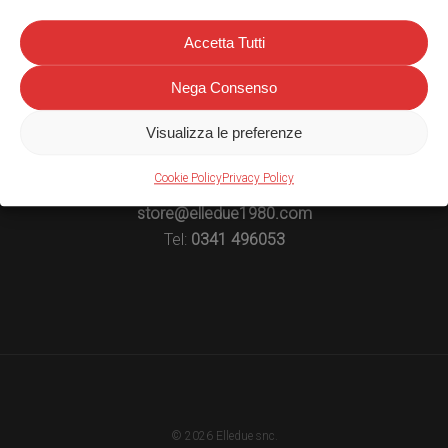
Accetta Tutti
ELLEDUE 1980 - ACCESSORI AUTO E MOTO
Nega Consenso
Elledue Di Longhi A. & C. (S.N.C.)
P.IVA: 00908230139
Visualizza le preferenze
Via Padre Domenico Mazzucconi, 38
Cookie Policy
Privacy Policy
23900 - Lecco
store@elledue1980.com
Tel:
0341 496053
© 2026 Elledue snc.