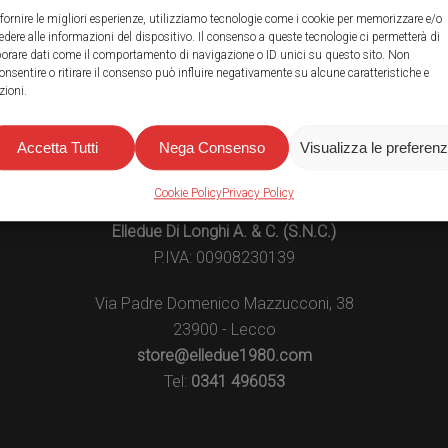
 fornire le migliori esperienze, utilizziamo tecnologie come i cookie per memorizzare e/o
edere alle informazioni del dispositivo. Il consenso a queste tecnologie ci permetterà di
borare dati come il comportamento di navigazione o ID unici su questo sito. Non
onsentire o ritirare il consenso può influire negativamente su alcune caratteristiche e
zioni.
Accetta Tutti
Nega Consenso
Visualizza le preferen
ELLEDUE 1980 - ACCESSORI AUTO E MOTO
Cookie Policy
Privacy Policy
Elledue Di Longhi A. & C. (S.N.C.)
P.IVA: 00908230139
Via Padre Domenico Mazzucconi, 38
23900 - Lecco
store@elledue1980.com
Tel:
0341 496053