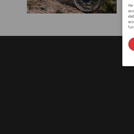
Per
acc
ela
acc
fun